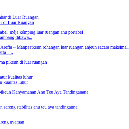
r di Luar Ruangan
ampang dibawa...
fa –...
r kualitas luhur