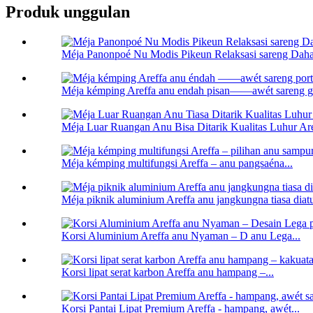
Produk unggulan
Méja Panonpoé Nu Modis Pikeun Relaksasi sareng Daha
Méja kémping Areffa anu endah pisan——awét sareng g
Méja Luar Ruangan Anu Bisa Ditarik Kualitas Luhur Aref
Méja kémping multifungsi Areffa – anu pangsaéna...
Méja piknik aluminium Areffa anu jangkungna tiasa diatu
Korsi Aluminium Areffa anu Nyaman – D anu Lega...
Korsi lipat serat karbon Areffa anu hampang –...
Korsi Pantai Lipat Premium Areffa - hampang, awét...