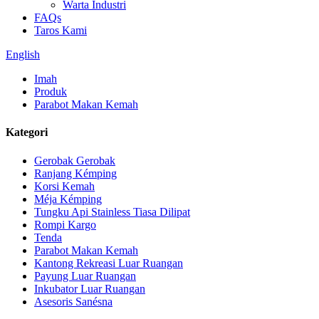
Warta Industri
FAQs
Taros Kami
English
Imah
Produk
Parabot Makan Kemah
Kategori
Gerobak Gerobak
Ranjang Kémping
Korsi Kemah
Méja Kémping
Tungku Api Stainless Tiasa Dilipat
Rompi Kargo
Tenda
Parabot Makan Kemah
Kantong Rekreasi Luar Ruangan
Payung Luar Ruangan
Inkubator Luar Ruangan
Asesoris Sanésna