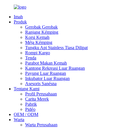
Imah
Produk
Gerobak Gerobak
Ranjang Kémping
Korsi Kemah
Méja Kémping
Tungku Api Stainless Tiasa Dilipat
Rompi Kargo
Tenda
Parabot Makan Kemah
Kantong Rekreasi Luar Ruangan
Payung Luar Ruangan
Inkubator Luar Ruangan
Asesoris Sanésna
Tentang Kami
Profil Perusahaan
Carita Merek
Pabrik
Pidéo
OEM / ODM
Warta
Warta Perusahaan