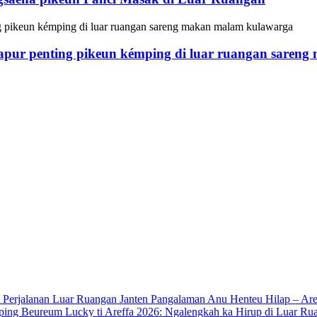
 dapur penting pikeun kémping di luar ruangan sare
2026: Ngalengkah ka Hirup di Luar Rua