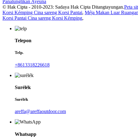
Panalungtikan Ayeuna
© Hak Cipta - 2010-2023: Sadaya Hak Cipta Ditangtayungan.
Peta si
Korsi Kémping Cina sareng Korsi Pantai
,
Méja Makan Luar Ruanga
Korsi Pantai Cina sareng Korsi Kémping
,
Telepon
Telp.
+8613318226618
Surélék
Surélék
areffa@areffaoutdoor.com
Whatsapp