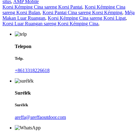
situs
,
AMP Mobile
Korsi Kémping Cina sareng Korsi Pantai
,
Korsi Kémping Cina
sareng Korsi Bulan
,
Korsi Pantai Cina sareng Korsi Kémping
,
Méja
Makan Luar Ruangan
,
Korsi Kémping Cina sareng Korsi Lipat
,
Korsi Luar Ruangan sareng Korsi Kémping Cina
,
Telepon
Telp.
+8613318226618
Surélék
Surélék
areffa@areffaoutdoor.com