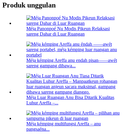
Produk unggulan
Méja Panonpoé Nu Modis Pikeun Relaksasi
sareng Dahar di Luar Ruangan
Méja kémping Areffa anu endah pisan——awét
sareng gampang dibawa...
Méja Luar Ruangan Anu Bisa Ditarik Kualitas
Luhur Areffa –...
Méja kémping multifungsi Areffa – anu
pangsaéna...