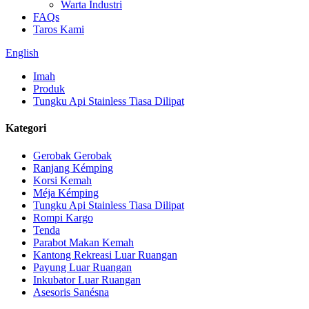
Warta Industri
FAQs
Taros Kami
English
Imah
Produk
Tungku Api Stainless Tiasa Dilipat
Kategori
Gerobak Gerobak
Ranjang Kémping
Korsi Kemah
Méja Kémping
Tungku Api Stainless Tiasa Dilipat
Rompi Kargo
Tenda
Parabot Makan Kemah
Kantong Rekreasi Luar Ruangan
Payung Luar Ruangan
Inkubator Luar Ruangan
Asesoris Sanésna