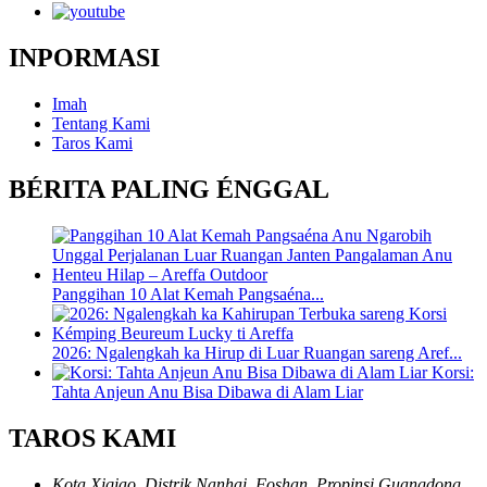
INPORMASI
Imah
Tentang Kami
Taros Kami
BÉRITA PALING ÉNGGAL
Panggihan 10 Alat Kemah Pangsaéna...
2026: Ngalengkah ka Hirup di Luar Ruangan sareng Aref...
Korsi:
Tahta Anjeun Anu Bisa Dibawa di Alam Liar
TAROS KAMI
Kota Xiqiao, Distrik Nanhai, Foshan, Propinsi Guangdong,