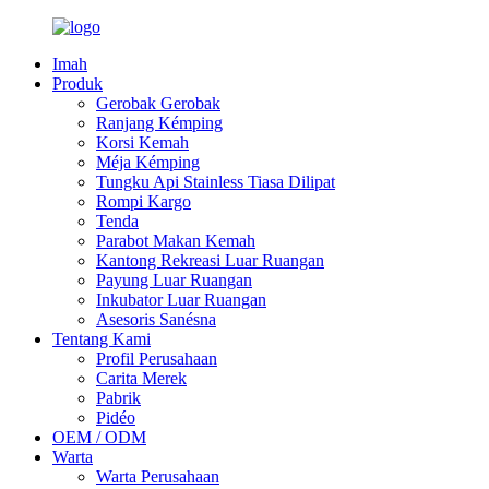
Imah
Produk
Gerobak Gerobak
Ranjang Kémping
Korsi Kemah
Méja Kémping
Tungku Api Stainless Tiasa Dilipat
Rompi Kargo
Tenda
Parabot Makan Kemah
Kantong Rekreasi Luar Ruangan
Payung Luar Ruangan
Inkubator Luar Ruangan
Asesoris Sanésna
Tentang Kami
Profil Perusahaan
Carita Merek
Pabrik
Pidéo
OEM / ODM
Warta
Warta Perusahaan