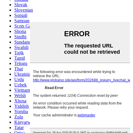
Slovak
Slovenian
Somali
Samoan
Scots Gaelic
Shona
Sindhi
Sundanese
Swahili
Tajik
Tamil
Telugu
Thai
Ukrainian
Urdu
Uzbek
Vietnamese
Welsh
Xhosa
Yiddish
Yoruba
Zulu
Kinyarwanda
Tatar
Oriya